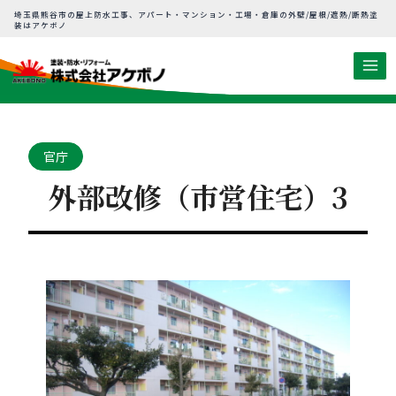
内
埼玉県熊谷市の屋上防水工事、アパート・マンション・工場・倉庫の外壁/屋根/遮熱/断熱塗
装はアケボノ
容
を
ス
キ
ッ
プ
官庁
外部改修（市営住宅）3