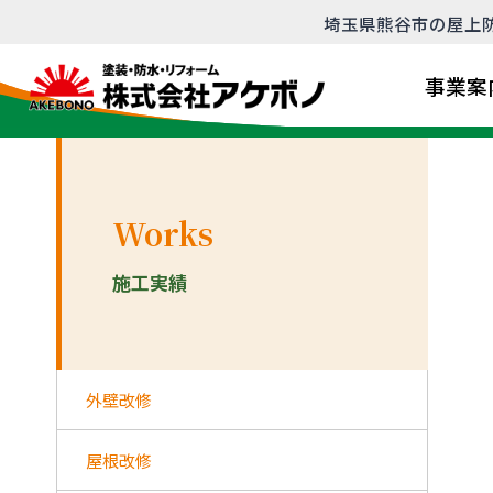
内
埼玉県熊谷市の屋上防
容
を
事業案
ス
キ
ッ
プ
Works
施工実績
外壁改修
屋根改修