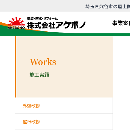
内
埼玉県熊谷市の屋上防
容
を
事業案
ス
キ
ッ
プ
Works
施工実績
外壁改修
屋根改修