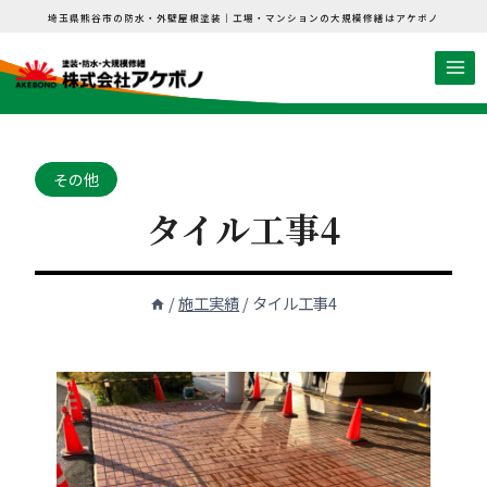
内
埼玉県熊谷市の防水・外壁屋根塗装｜工場・マンションの大規模修繕はアケボノ
容
を
ス
キ
ッ
その他
プ
タイル工事4
/
施工実績
/
タイル工事4