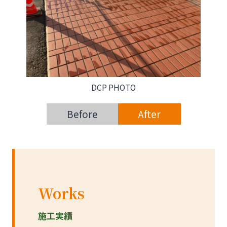
DCP PHOTO
Before
After
Works
施工実績