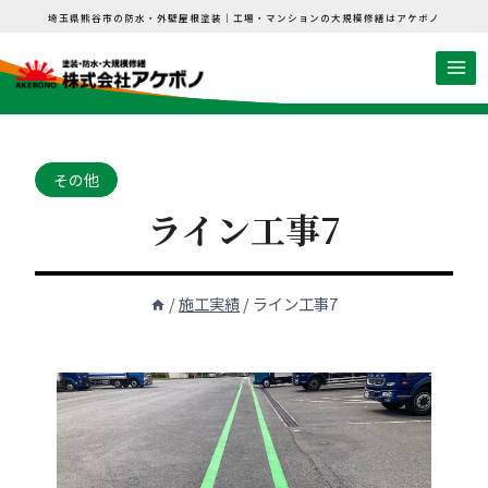
内
埼玉県熊谷市の防水・外壁屋根塗装｜工場・マンションの大規模修繕はアケボノ
容
を
ス
キ
ッ
その他
プ
ライン工事7
/
施工実績
/
ライン工事7