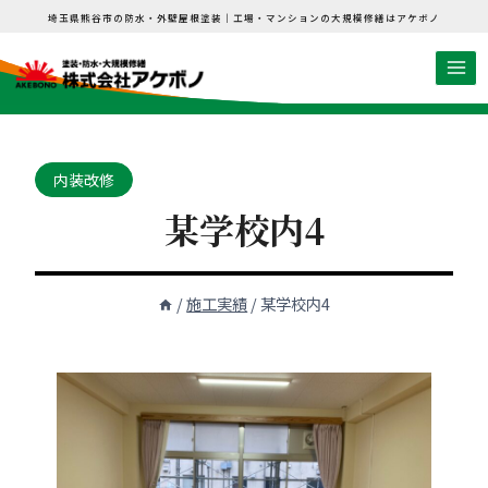
内
埼玉県熊谷市の防水・外壁屋根塗装｜工場・マンションの大規模修繕はアケボノ
容
を
ス
キ
ッ
内装改修
プ
某学校内4
/
施工実績
/
某学校内4