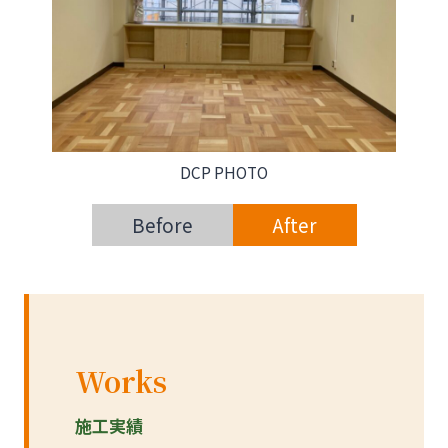
DCP PHOTO
Before
After
Works
施工実績