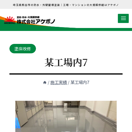
内
埼玉県熊谷市の防水・外壁屋根塗装｜工場・マンションの大規模修繕はアケボノ
容
を
ス
キ
ッ
塗床改修
プ
某工場内7
/
施工実績
/
某工場内7