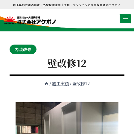
内
埼玉県熊谷市の防水・外壁屋根塗装｜工場・マンションの大規模修繕はアケボノ
容
を
ス
キ
ッ
内装改修
プ
壁改修12
/
施工実績
/
壁改修12