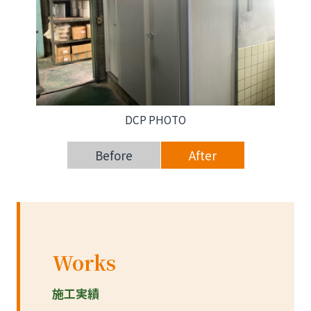
DCP PHOTO
Before
After
Works
施工実績