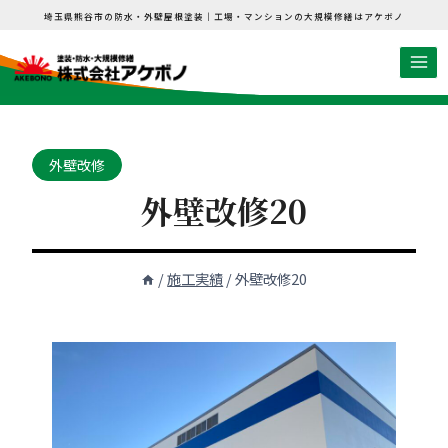
内
埼玉県熊谷市の防水・外壁屋根塗装｜工場・マンションの大規模修繕はアケボノ
容
を
ス
キ
ッ
外壁改修
プ
外壁改修20
/
施工実績
/
外壁改修20