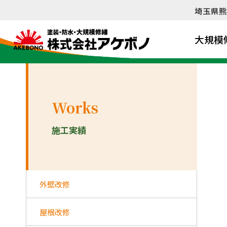
内
埼玉県熊
容
を
大規模
ス
キ
ッ
プ
Works
施工実績
外壁改修
屋根改修