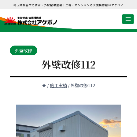
内
埼玉県熊谷市の防水・外壁屋根塗装｜工場・マンションの大規模修繕はアケボノ
容
を
ス
キ
ッ
外壁改修
プ
外壁改修112
/
施工実績
/
外壁改修112