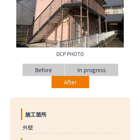
DCP PHOTO
Before
In progress
After
施工箇所
外壁