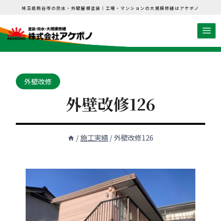
内
埼玉県熊谷市の防水・外壁屋根塗装｜工場・マンションの大規模修繕はアケボノ
容
を
ス
キ
ッ
外壁改修
プ
外壁改修126
/
施工実績
/
外壁改修126