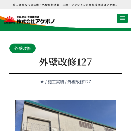
内
埼玉県熊谷市の防水・外壁屋根塗装｜工場・マンションの大規模修繕はアケボノ
容
を
ス
キ
ッ
外壁改修
プ
外壁改修127
/
施工実績
/
外壁改修127