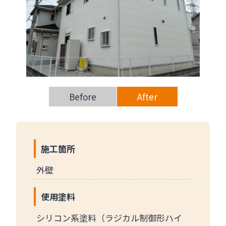
Before
After
施工箇所
外壁
使用塗料
シリコン系塗料（ラジカル制御形ハイ