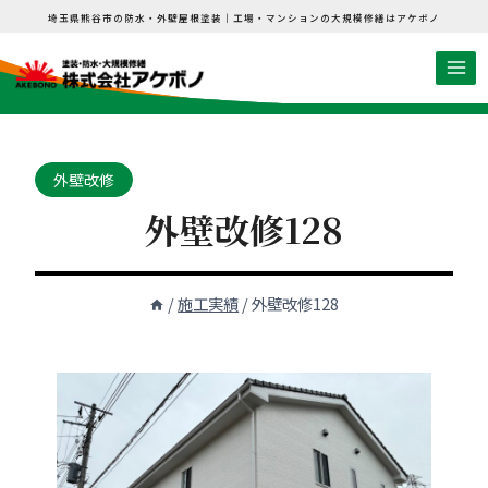
内
埼玉県熊谷市の防水・外壁屋根塗装｜工場・マンションの大規模修繕はアケボノ
容
を
ス
キ
ッ
外壁改修
プ
外壁改修128
/
施工実績
/
外壁改修128