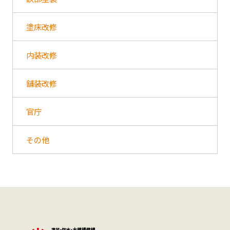
塗床改修
内装改修
舗装改修
官庁
その他