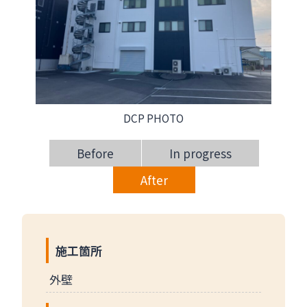
DCP PHOTO
Before
In progress
After
施工箇所
外壁