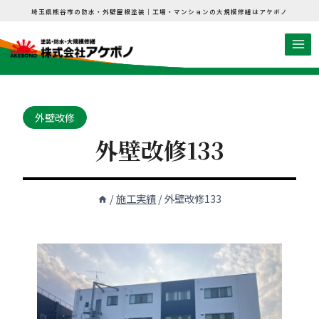
内
埼玉県熊谷市の防水・外壁屋根塗装｜工場・マンションの大規模修繕はアケボノ
容
を
ス
キ
ッ
外壁改修
プ
外壁改修133
/
施工実績
/
外壁改修133