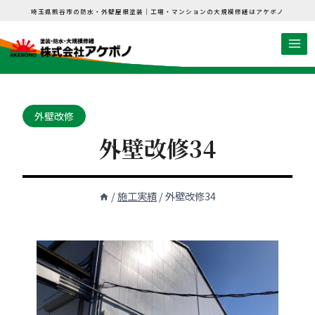
内
埼玉県熊谷市の防水・外壁屋根塗装｜工場・マンションの大規模修繕はアケボノ
容
を
ス
キ
ッ
外壁改修
プ
外壁改修34
/
施工実績
/
外壁改修34