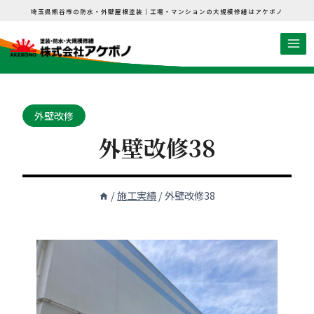
内
埼玉県熊谷市の防水・外壁屋根塗装｜工場・マンションの大規模修繕はアケボノ
容
を
ス
キ
ッ
外壁改修
プ
外壁改修38
/
施工実績
/
外壁改修38