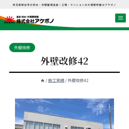
内
埼玉県熊谷市の防水・外壁屋根塗装｜工場・マンションの大規模修繕はアケボノ
容
を
ス
キ
ッ
外壁改修
プ
外壁改修42
/
施工実績
/
外壁改修42