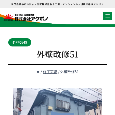
内
埼玉県熊谷市の防水・外壁屋根塗装｜工場・マンションの大規模修繕はアケボノ
容
を
ス
キ
ッ
外壁改修
プ
外壁改修51
/
施工実績
/
外壁改修51