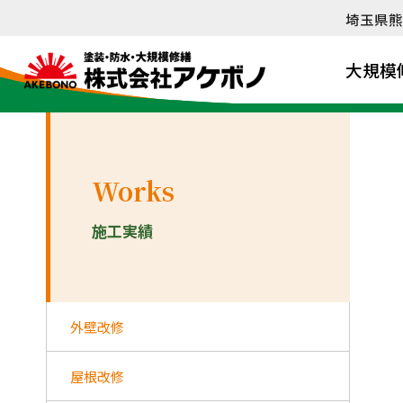
内
埼玉県熊
容
を
大規模
ス
キ
ッ
プ
Works
施工実績
外壁改修
屋根改修