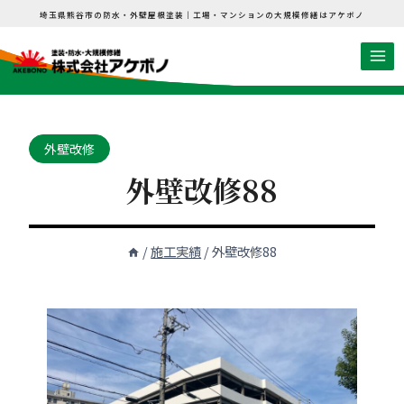
内
埼玉県熊谷市の防水・外壁屋根塗装｜工場・マンションの大規模修繕はアケボノ
容
を
ス
キ
ッ
外壁改修
プ
外壁改修88
/
施工実績
/
外壁改修88