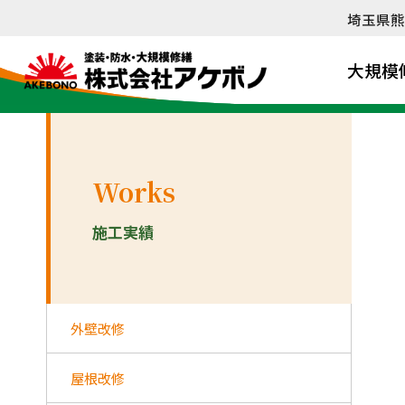
内
埼玉県熊
容
を
大規模
ス
キ
ッ
プ
Works
施工実績
外壁改修
屋根改修