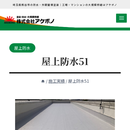
内
埼玉県熊谷市の防水・外壁屋根塗装｜工場・マンションの大規模修繕はアケボノ
容
を
ス
キ
ッ
屋上防水
プ
屋上防水51
/
施工実績
/
屋上防水51