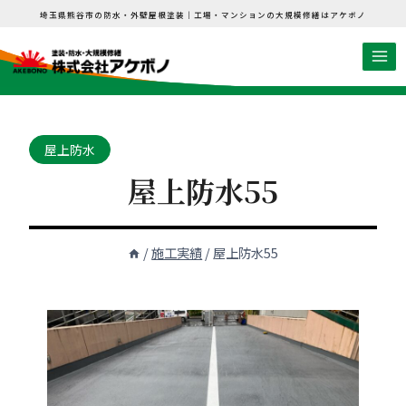
内
埼玉県熊谷市の防水・外壁屋根塗装｜工場・マンションの大規模修繕はアケボノ
容
を
ス
キ
ッ
屋上防水
プ
屋上防水55
/
施工実績
/
屋上防水55