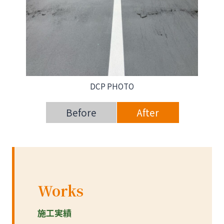
DCP PHOTO
Before
After
Works
施工実績