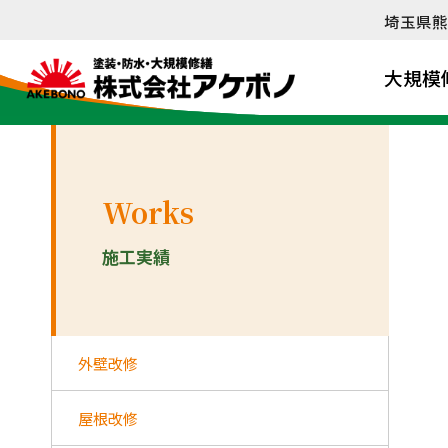
内
埼玉県熊
容
を
大規模
ス
キ
ッ
プ
Works
施工実績
外壁改修
屋根改修