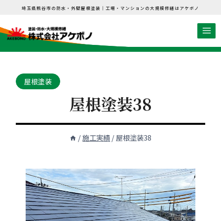
内
埼玉県熊谷市の防水・外壁屋根塗装｜工場・マンションの大規模修繕はアケボノ
容
を
ス
キ
ッ
屋根塗装
プ
屋根塗装38
/
施工実績
/
屋根塗装38