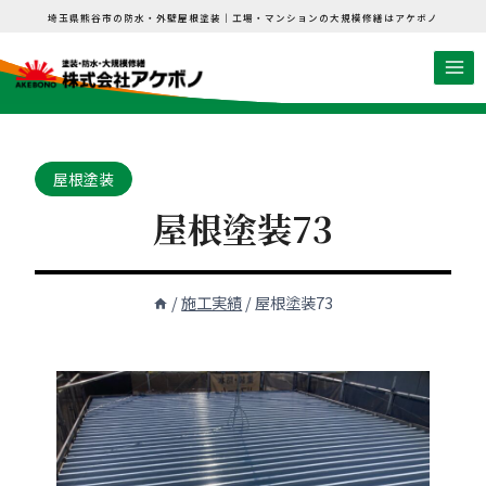
内
埼玉県熊谷市の防水・外壁屋根塗装｜工場・マンションの大規模修繕はアケボノ
容
を
ス
キ
ッ
屋根塗装
プ
屋根塗装73
/
施工実績
/
屋根塗装73