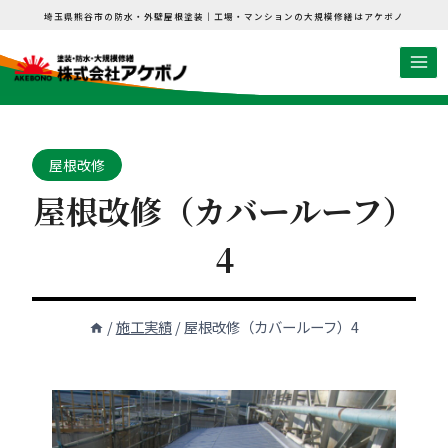
内
埼玉県熊谷市の防水・外壁屋根塗装｜工場・マンションの大規模修繕はアケボノ
容
を
ス
キ
ッ
屋根改修
プ
屋根改修（カバールーフ）
4
/
施工実績
/
屋根改修（カバールーフ）4