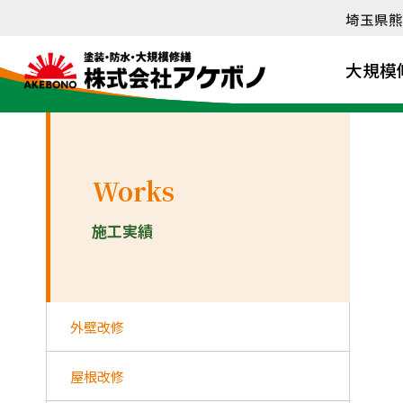
内
埼玉県熊
容
を
大規模
ス
キ
ッ
プ
Works
施工実績
外壁改修
屋根改修