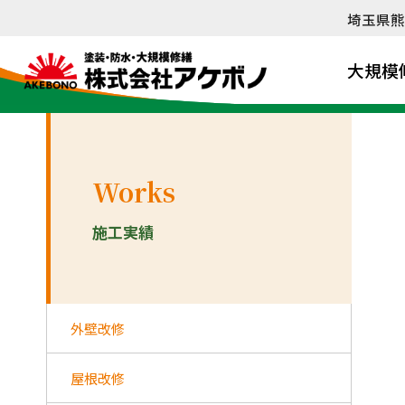
内
埼玉県熊
容
を
大規模
ス
キ
ッ
プ
Works
施工実績
外壁改修
屋根改修