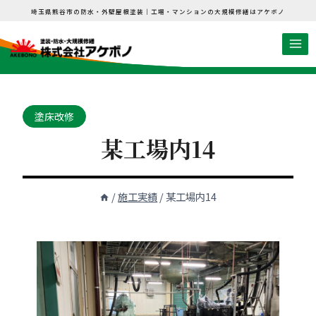
内
埼玉県熊谷市の防水・外壁屋根塗装｜工場・マンションの大規模修繕はアケボノ
容
を
ス
キ
ッ
塗床改修
プ
某工場内14
/
施工実績
/
某工場内14