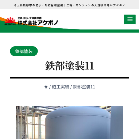
内
埼玉県熊谷市の防水・外壁屋根塗装｜工場・マンションの大規模修繕はアケボノ
容
を
ス
キ
ッ
鉄部塗装
プ
鉄部塗装11
/
施工実績
/
鉄部塗装11