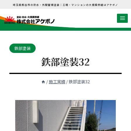
内
埼玉県熊谷市の防水・外壁屋根塗装｜工場・マンションの大規模修繕はアケボノ
容
を
ス
キ
ッ
鉄部塗装
プ
鉄部塗装32
/
施工実績
/
鉄部塗装32