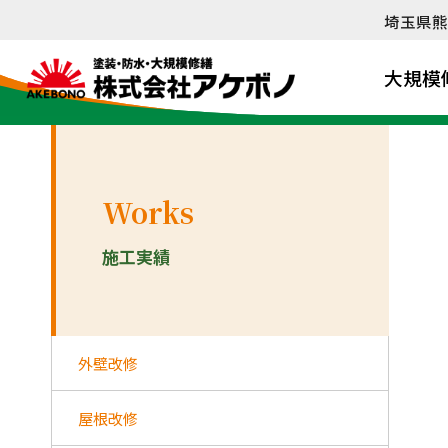
内
埼玉県熊
容
を
大規模
ス
キ
ッ
プ
Works
施工実績
外壁改修
屋根改修