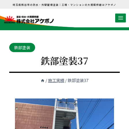
内
埼玉県熊谷市の防水・外壁屋根塗装｜工場・マンションの大規模修繕はアケボノ
容
を
ス
キ
ッ
鉄部塗装
プ
鉄部塗装37
/
施工実績
/
鉄部塗装37