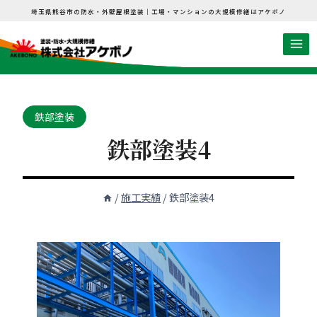
内
埼玉県熊谷市の防水・外壁屋根塗装｜工場・マンションの大規模修繕はアケボノ
容
を
ス
キ
ッ
鉄部塗装
プ
鉄部塗装4
/
施工実績
/
鉄部塗装4