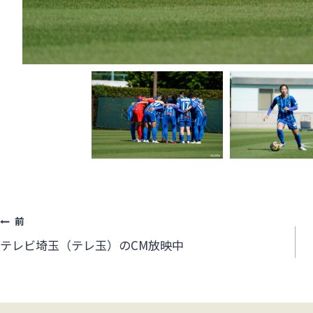
投
前
テレビ埼玉（テレ玉）のCM放映中
稿
ナ
ビ