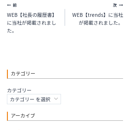
投
前
次
WEB【社長の履歴書】
WEB【trends】に当社
稿
に当社が掲載されまし
が掲載されました。
ナ
た。
ビ
ゲ
ー
カテゴリー
シ
ョ
カテゴリー
ン
アーカイブ