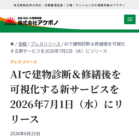
内
埼玉県熊谷市の防水・外壁屋根塗装｜工場・マンションの大規模修繕はアケボノ
容
を
ス
キ
/
全般
/
プレスリリース
/
AIで建物診断＆修繕後を可視化
ッ
する新サービスを2026年7月1日（水）にリリース
プ
プレスリリース
AIで建物診断＆修繕後を
可視化する新サービスを
2026年7月1日（水）にリ
リース
2026年6月23日