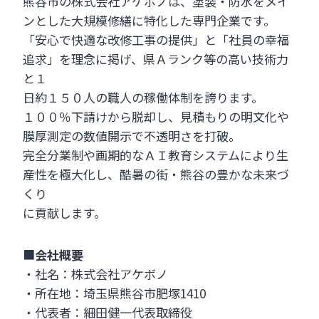
熊谷市の株式会社アケボノは、塗装・防水をメイ
ンとした大規模修繕に特化した専門企業です。
「安心で快適な改修工事の提供」と「社員の幸福
追求」を理念に掲げ、県Ａランク等の高い技術力
と１
日約１５０人の職人の稼働体制を誇ります。
１００％下請けから脱却し、見積もりの明文化や
膜厚測定の数値開示で不透明さを打破。
完全分業制や画期的なＡＩ教育システムにより生
産性を極大化し、酷暑の街・熊谷の豊かな未来づ
くり
に貢献します。
■
会社概要
・社名：株式会社アケボノ
・所在地：埼玉県熊谷市肥塚1410
・代表者：細田健一代表取締役