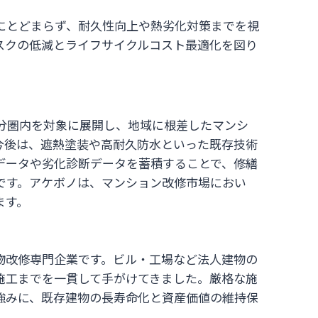
にとどまらず、耐久性向上や熱劣化対策までを視
スクの低減とライフサイクルコスト最適化を図り
0分圏内を対象に展開し、地域に根差したマンシ
今後は、遮熱塗装や高耐久防水といった既存技術
データや劣化診断データを蓄積することで、修繕
です。アケボノは、マンション改修市場におい
ます。
物改修専門企業です。ビル・工場など法人建物の
施工までを一貫して手がけてきました。厳格な施
強みに、既存建物の長寿命化と資産価値の維持保