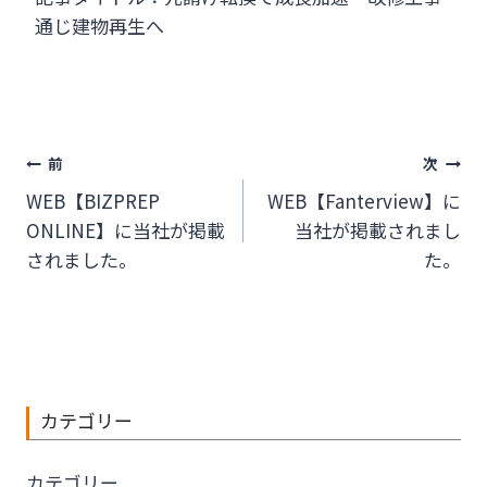
通じ建物再生へ
投
前
次
WEB【BIZPREP
WEB【Fanterview】に
稿
ONLINE】に当社が掲載
当社が掲載されまし
ナ
されました。
た。
ビ
ゲ
ー
カテゴリー
シ
カテゴリー