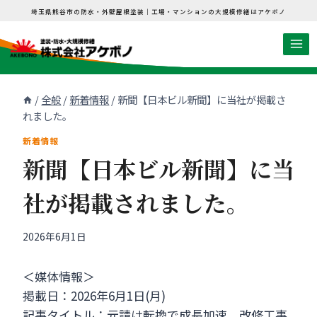
内
埼玉県熊谷市の防水・外壁屋根塗装｜工場・マンションの大規模修繕はアケボノ
容
を
ス
キ
/
全般
/
新着情報
/
新聞【日本ビル新聞】に当社が掲載さ
ッ
れました。
プ
新着情報
新聞【日本ビル新聞】に当
社が掲載されました。
2026年6月1日
＜媒体情報＞
掲載日：2026年6月1日(月)
記事タイトル：元請け転換で成長加速 改修工事