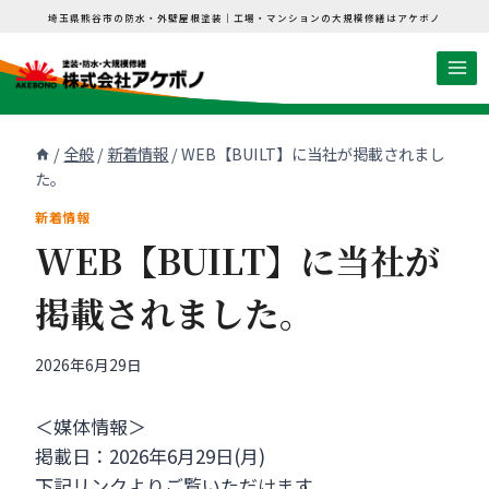
内
埼玉県熊谷市の防水・外壁屋根塗装｜工場・マンションの大規模修繕はアケボノ
容
を
ス
キ
/
全般
/
新着情報
/
WEB【BUILT】に当社が掲載されまし
ッ
た。
プ
新着情報
WEB【BUILT】に当社が
掲載されました。
2026年6月29日
＜媒体情報＞
掲載日：2026年6月29日(月)
下記リンクよりご覧いただけます。