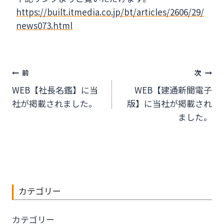
https://built.itmedia.co.jp/bt/articles/2606/29/
news073.html
投
前
次
WEB【社長名鑑】に当
WEB【建通新聞電子
稿
社が掲載されました。
版】に当社が掲載され
ナ
ました。
ビ
ゲ
ー
カテゴリー
シ
ョ
カテゴリー