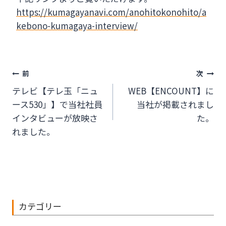
https://kumagayanavi.com/anohitokonohito/a
kebono-kumagaya-interview/
投
前
次
テレビ【テレ玉「ニュ
WEB【ENCOUNT】に
稿
ース530」】で当社社員
当社が掲載されまし
ナ
インタビューが放映さ
た。
れました。
ビ
ゲ
ー
シ
カテゴリー
ョ