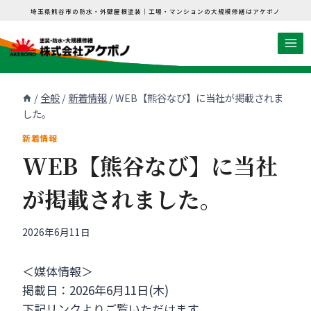
内
埼玉県熊谷市の防水・外壁屋根塗装｜工場・マンションの大規模修繕はアケボノ
容
を
ス
キ
/
全般
/
新着情報
/
WEB【熊谷なび】に当社が掲載されま
ッ
した。
プ
新着情報
WEB【熊谷なび】に当社
が掲載されました。
2026年6月11日
＜媒体情報＞
掲載日：2026年6月11日(木)
下記リンクよりご覧いただけます。