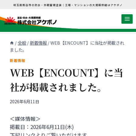
内
埼玉県熊谷市の防水・外壁屋根塗装｜工場・マンションの大規模修繕はアケボノ
容
を
ス
キ
/
全般
/
新着情報
/
WEB【ENCOUNT】に当社が掲載され
ッ
ました。
プ
新着情報
WEB【ENCOUNT】に当
社が掲載されました。
2026年6月11日
＜媒体情報＞
掲載日：2026年6月11日(木)
下記リンクよりご覧いただけます。